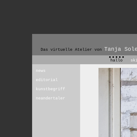
Tanja Sol
Das virtuelle Atelier von
hallo
sk
news
editorial
kunstbegriff
neandertaler